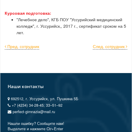
Курсовая подготовка:
"Лечебное дело", КГБ ПОУ "Уссурийский медицинский
колледж", г. Уссурийск,, 2017 г., сертификат сроком на 5
лет.
Пред. сотрудник
След. сотрудник
Наши контакты
692512, г. Уссурийск, ул. Пушкина 5Б
+7 (4234) 34-28-45; 33‒51‒92
perfect-gimnazia@mail.ru
Нашли ошибку? Сообщите нам!
Выделите и нажмите Ctr+Enter