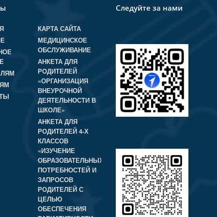
лы
Следуйте за нами
Я
КАРТА САЙТА
ЛЕ
МЕДИЦИНСКОЕ
ОБСЛУЖИВАНИЕ
НОЕ
Е
АНКЕТА ДЛЯ
РОДИТЕЛЕЙ
ЕЛЯМ
«ОРГАНИЗАЦИЯ
ЛЯМ
ВНЕУРОЧНОЙ
КТЫ
ДЕЯТЕЛЬНОСТИ В
ШКОЛЕ»
АНКЕТА ДЛЯ
РОДИТЕЛЕЙ 4-Х
КЛАССОВ
«ИЗУЧЕНИЕ
ОБРАЗОВАТЕЛЬНЫХ
ПОТРЕБНОСТЕЙ И
ЗАПРОСОВ
РОДИТЕЛЕЙ С
ЦЕЛЬЮ
ОБЕСПЕЧЕНИЯ